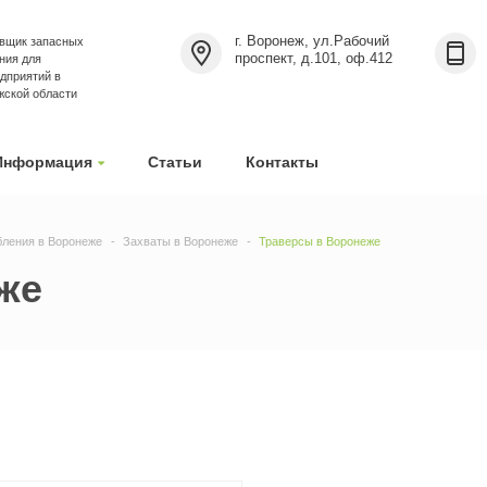
г. Воронеж, ул.Рабочий
вщик запасных
проспект, д.101, оф.412
ния для
дприятий в
жской области
Информация
Статьи
Контакты
бления в Воронеже
Захваты в Воронеже
Траверсы в Воронеже
же