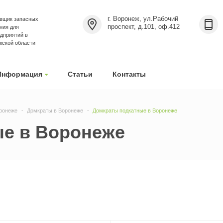
г. Воронеж, ул.Рабочий
вщик запасных
проспект, д.101, оф.412
ния для
дприятий в
жской области
Информация
Статьи
Контакты
ронеже
Домкраты в Воронеже
Домкраты подкатные в Воронеже
е в Воронеже