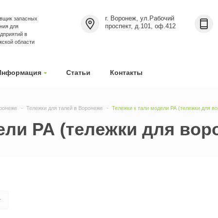
г. Воронеж, ул.Рабочий
вщик запасных
проспект, д.101, оф.412
ния для
дприятий в
жской области
Информация
Статьи
Контакты
ронеже
Тележки для талей в Воронеже
Тележки к тали модели РА (тележки для в
ели РА (тележки для вор