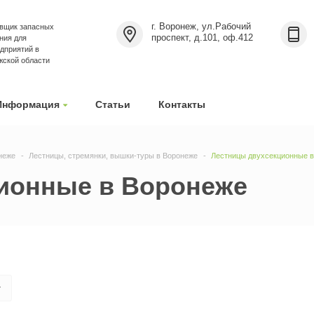
г. Воронеж, ул.Рабочий
вщик запасных
проспект, д.101, оф.412
ния для
дприятий в
жской области
Информация
Статьи
Контакты
неже
Лестницы, стремянки, вышки-туры в Воронеже
Лестницы двухсекционные 
ионные в Воронеже