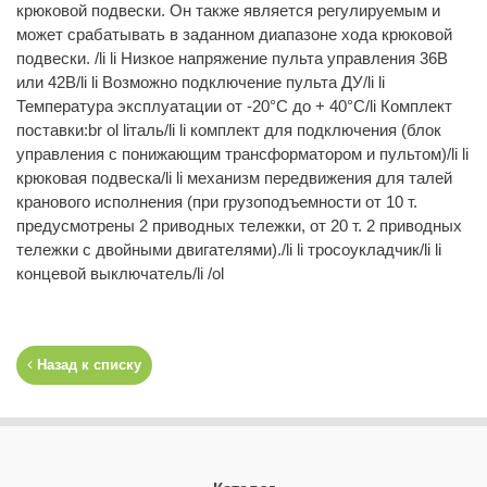
крюковой подвески. Он также является регулируемым и
может срабатывать в заданном диапазоне хода крюковой
подвески. /li li Низкое напряжение пульта управления 36В
или 42В/li li Возможно подключение пульта ДУ/li li
Температура эксплуатации от -20°C до + 40°C/li Комплект
поставки:br ol liталь/li li комплект для подключения (блок
управления с понижающим трансформатором и пультом)/li li
крюковая подвеска/li li механизм передвижения для талей
кранового исполнения (при грузоподъемности от 10 т.
предусмотрены 2 приводных тележки, от 20 т. 2 приводных
тележки с двойными двигателями)./li li тросоукладчик/li li
концевой выключатель/li /ol
Назад к списку