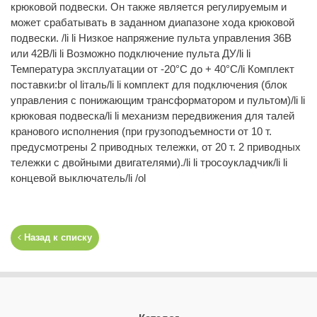
крюковой подвески. Он также является регулируемым и
может срабатывать в заданном диапазоне хода крюковой
подвески. /li li Низкое напряжение пульта управления 36В
или 42В/li li Возможно подключение пульта ДУ/li li
Температура эксплуатации от -20°C до + 40°C/li Комплект
поставки:br ol liталь/li li комплект для подключения (блок
управления с понижающим трансформатором и пультом)/li li
крюковая подвеска/li li механизм передвижения для талей
кранового исполнения (при грузоподъемности от 10 т.
предусмотрены 2 приводных тележки, от 20 т. 2 приводных
тележки с двойными двигателями)./li li тросоукладчик/li li
концевой выключатель/li /ol
Назад к списку