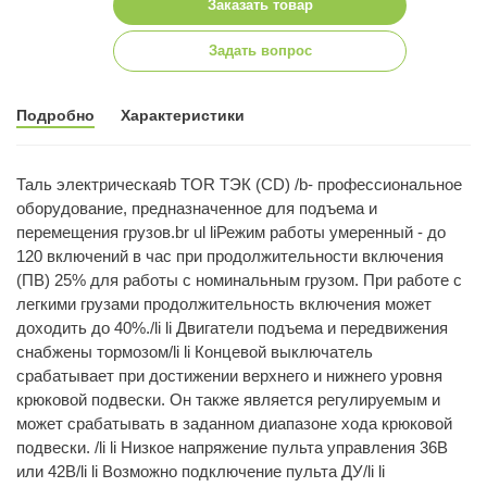
Заказать товар
Задать вопрос
Подробно
Характеристики
Таль электрическаяb TOR ТЭК (CD) /b- профессиональное
оборудование, предназначенное для подъема и
перемещения грузов.br ul liРежим работы умеренный - до
120 включений в час при продолжительности включения
(ПВ) 25% для работы с номинальным грузом. При работе с
легкими грузами продолжительность включения может
доходить до 40%./li li Двигатели подъема и передвижения
снабжены тормозом/li li Концевой выключатель
срабатывает при достижении верхнего и нижнего уровня
крюковой подвески. Он также является регулируемым и
может срабатывать в заданном диапазоне хода крюковой
подвески. /li li Низкое напряжение пульта управления 36В
или 42В/li li Возможно подключение пульта ДУ/li li