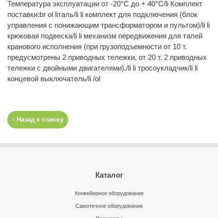
Температура эксплуатации от -20°C до + 40°C/li Комплект
поставки:br ol liталь/li li комплект для подключения (блок
управления с понижающим трансформатором и пультом)/li li
крюковая подвеска/li li механизм передвижения для талей
кранового исполнения (при грузоподъемности от 10 т.
предусмотрены 2 приводных тележки, от 20 т. 2 приводных
тележки с двойными двигателями)./li li тросоукладчик/li li
концевой выключатель/li /ol
Назад к списку
Каталог
Конвейерное оборудование
Самотечное оборудование