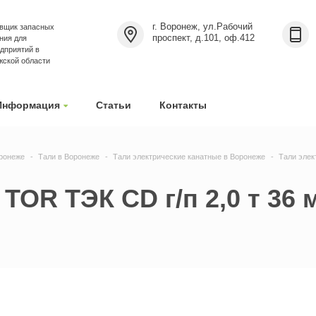
г. Воронеж, ул.Рабочий
вщик запасных
проспект, д.101, оф.412
ния для
дприятий в
жской области
Информация
Статьи
Контакты
ронеже
Тали в Воронеже
Тали электрические канатные в Воронеже
Тали элек
TOR ТЭК CD г/п 2,0 т 36 