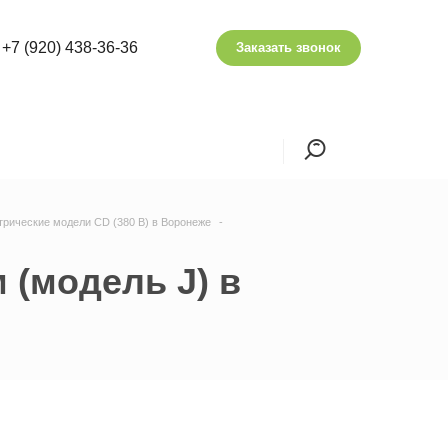
+7 (920) 438-36-36
Заказать звонок
трические модели CD (380 В) в Воронеже
м (модель J) в