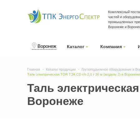
Комплексный поста
частей и оборудова
промышленных пре
Воронеже и Вороне
Воронеж
Каталог
Компания
Главная
Каталог продукции
Грузоподъемное оборудование в Во
Таль электрическая TOR ТЭК CD г/п 2,0 т 36 м (модель J) в Воронеже
Таль электрическая 
Воронеже