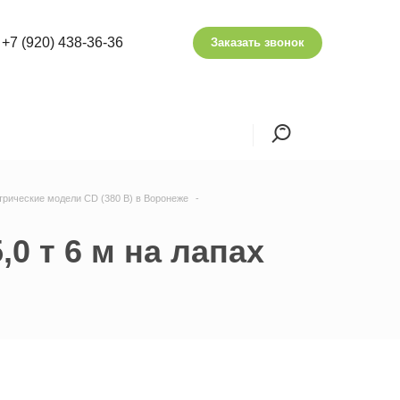
+7 (920) 438-36-36
Заказать звонок
трические модели CD (380 В) в Воронеже
,0 т 6 м на лапах