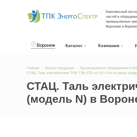
Комплексный поста
частей и оборудова
промышленных пре
Воронеже и Вороне
Воронеж
Каталог
Компания
Главная
Каталог продукции
Грузоподъемное оборудование в Во
СТАЦ. Таль электрическая TOR ТЭК (CD) г/п 5,0 т 6 м на лапах (мод
СТАЦ. Таль электрич
(модель N) в Ворон