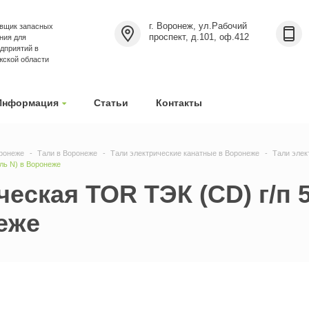
г. Воронеж, ул.Рабочий
вщик запасных
проспект, д.101, оф.412
ния для
дприятий в
жской области
Информация
Статьи
Контакты
ронеже
Тали в Воронеже
Тали электрические канатные в Воронеже
Тали элек
ель N) в Воронеже
еская TOR ТЭК (CD) г/п 5
еже