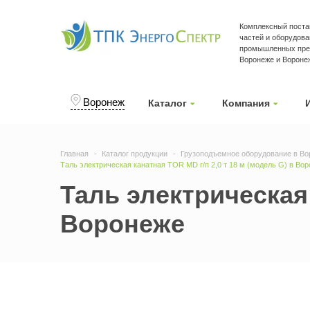
Комплексный поста
частей и оборудова
промышленных пре
Воронеже и Вороне
Воронеж
Каталог
Компания
Главная
Каталог продукции
Грузоподъемное оборудование в Во
Таль электрическая канатная TOR MD г/п 2,0 т 18 м (модель G) в Во
Таль электрическая 
Воронеже