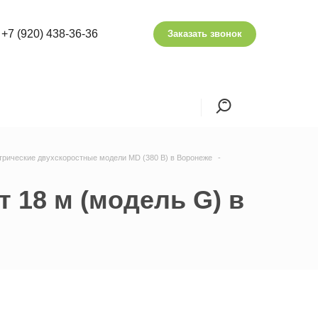
+7 (920) 438-36-36
Заказать звонок
трические двухскоростные модели MD (380 В) в Воронеже
т 18 м (модель G) в