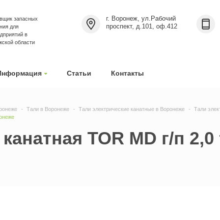
г. Воронеж, ул.Рабочий
вщик запасных
проспект, д.101, оф.412
ния для
дприятий в
жской области
Информация
Статьи
Контакты
ронеже
Тали в Воронеже
Тали электрические канатные в Воронеже
Тали элек
ронеже
канатная TOR MD г/п 2,0 