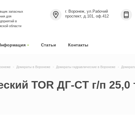
г. Воронеж, ул.Рабочий
вщик запасных
проспект, д.101, оф.412
ния для
дприятий в
жской области
Информация
Статьи
Контакты
ронеже
Домкраты в Воронеже
Домкраты гидравлические в Воронеже
Домкрат
кий TOR ДГ-CT г/п 25,0 т