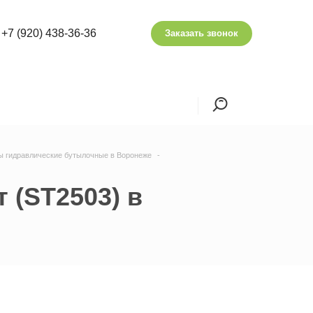
+7 (920) 438-36-36
Заказать звонок
ы гидравлические бутылочные в Воронеже
 (ST2503) в