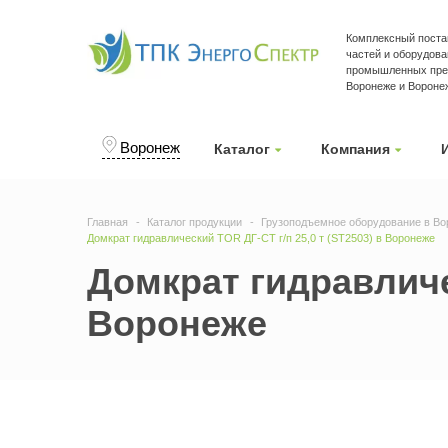
Комплексный поста
частей и оборудова
промышленных пре
Воронеже и Вороне
Воронеж
Каталог
Компания
Главная
Каталог продукции
Грузоподъемное оборудование в Во
Домкрат гидравлический TOR ДГ-CT г/п 25,0 т (ST2503) в Воронеже
Домкрат гидравличес
Воронеже